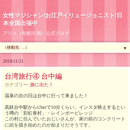
女性マジシャン/お江戸イリュージョニスト/日
本全国出張中
アリス（有栖川 萌）公式ブログ
▼
2018/11/21
台湾旅行④ 台中編
カテゴリー:
旅に出た！
温泉の次の日は台中に行って来ました！
高鉄台中駅からUberで10分くらい、イ
ンスタ映えするとい
う噂の
「彩虹眷村」・レインボービレッジ
この村に住んでいたおじいさんが、家の前のコンクリート
に絵を描き始めたのが始まりだそうです。