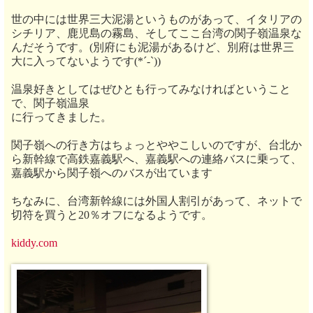
世の中には世界三大泥湯というものがあって、イタリアの
シチリア、鹿児島の霧島、そしてここ台湾の
関子嶺温泉な
んだそうです。(別府にも泥湯があるけど、別府は世界三
大に入ってないようです(*´-`))
温泉好きとしてはぜひとも行ってみなければということ
で、
関子嶺温泉
に行ってきました。
関子嶺への行き方はちょっとややこしいのですが、台北か
ら新幹線で高鉄嘉義駅へ、嘉義駅への連絡バスに乗って、
嘉義駅から関子嶺へのバスが出ています
ちなみに、台湾新幹線には外国人割引があって、ネットで
切符を買うと20％オフになるようです。
kiddy.com