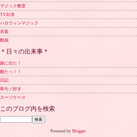
マジック教室
TV出演
ハロウィンマジック
衣装
動画
＊日々の出来事＊
旅に出た！
観たっ！！
日記
和モノ好き
スーツケース
このブログ内を検索
Powered by
Blogger
.