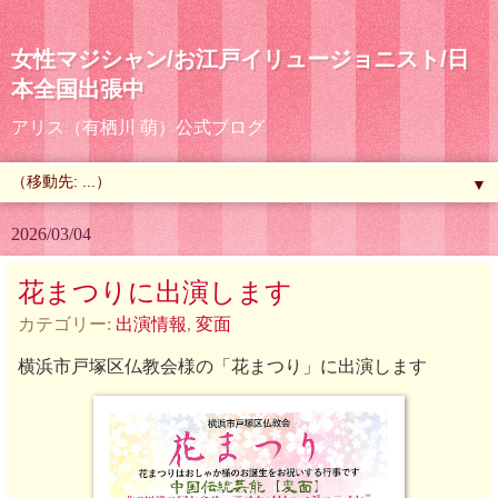
女性マジシャン/お江戸イリュージョニスト/日
本全国出張中
アリス（有栖川 萌）公式ブログ
▼
2026/03/04
花まつりに出演します
カテゴリー:
出演情報
,
変面
横浜市戸塚区仏教会様の「花まつり」に出演します