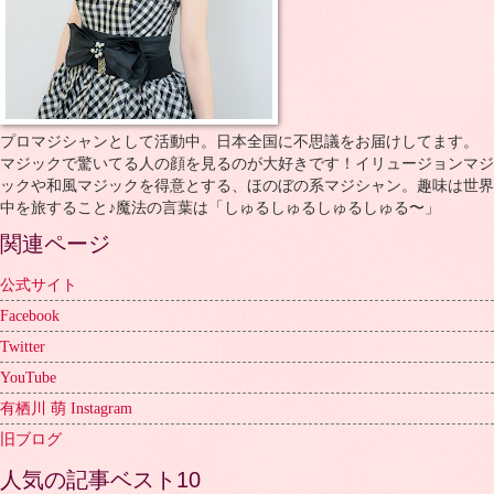
プロマジシャンとして活動中。日本全国に不思議をお届けしてます。
マジックで驚いてる人の顔を見るのが大好きです！イリュージョンマジ
ックや和風マジックを得意とする、ほのぼの系マジシャン。趣味は世界
中を旅すること♪魔法の言葉は「しゅるしゅるしゅるしゅる〜」
関連ページ
公式サイト
Facebook
Twitter
YouTube
有栖川 萌 Instagram
旧ブログ
人気の記事ベスト10