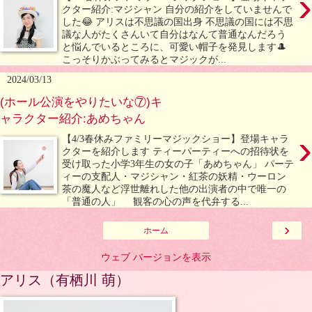
›
クター紹介:マジシャン 自分の紹介をしていませんで
した😂 アリスは不思議の国出身 不思議の国には不思
議な人がたくさんいて自分はなんて普通なんだろう
と悩んでいるところに、可愛い帽子を発見します🎩
こっそりかぶってみるとマジックが...
2024/03/13
(ホール公演をやりたいな⑦)キ
ャラクター紹介:あめちゃん
›
【4/3春休みファミリーマジックショー】登場キャラ
クターを紹介します ティーパーティーへの招待状を
受け取った小学3年生の女の子「あめちゃん」 パーテ
ィーの支配人・マジシャン・紅茶の妖精・ウーロン
茶の魔人など浮世離れした他の出演者の中で唯一の
「普通の人」 観客の心の声を代弁する...
›
ホーム
ウェブ バージョンを表示
アリス（有栖川 萌）