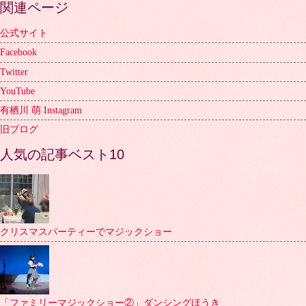
関連ページ
公式サイト
Facebook
Twitter
YouTube
有栖川 萌 Instagram
旧ブログ
人気の記事ベスト10
クリスマスパーティーでマジックショー
「ファミリーマジックショー②」ダンシングほうき