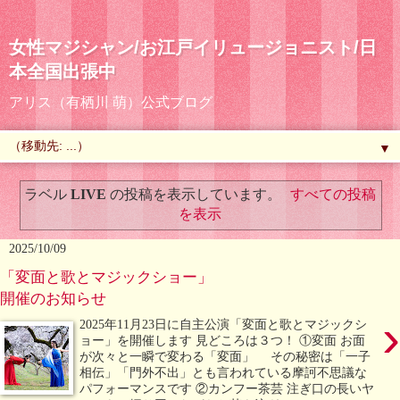
女性マジシャン/お江戸イリュージョニスト/日
本全国出張中
アリス（有栖川 萌）公式ブログ
▼
ラベル
LIVE
の投稿を表示しています。
すべての投稿
を表示
2025/10/09
「変面と歌とマジックショー」
開催のお知らせ
›
2025年11月23日に自主公演「変面と歌とマジックシ
ョー」を開催します 見どころは３つ！ ①変面 お面
が次々と一瞬で変わる「変面」 その秘密は「一子
相伝」「門外不出」とも言われている摩訶不思議な
パフォーマンスです ②カンフー茶芸 注ぎ口の長いヤ