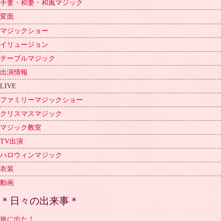
手妻・和妻・和風マジック
変面
マジックショー
イリュージョン
テーブルマジック
出演情報
LIVE
ファミリーマジックショー
クリスマスマジック
マジック教室
TV出演
ハロウィンマジック
衣装
動画
＊日々の出来事＊
旅に出た！