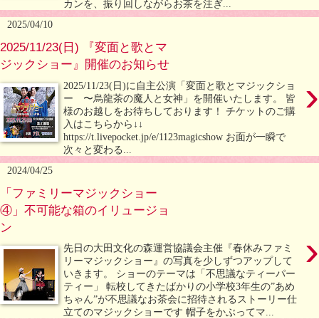
カンを、振り回しながらお茶を注ぎ...
2025/04/10
2025/11/23(日) 『変面と歌とマ
ジックショー』開催のお知らせ
›
2025/11/23(日)に自主公演「変面と歌とマジックショ
ー 〜烏龍茶の魔人と女神」を開催いたします。 皆
様のお越しをお待ちしております！ チケットのご購
入はこちらから↓↓
https://t.livepocket.jp/e/1123magicshow お面が一瞬で
次々と変わる...
2024/04/25
「ファミリーマジックショー
④」不可能な箱のイリュージョ
ン
›
先日の大田文化の森運営協議会主催『春休みファミ
リーマジックショー』の写真を少しずつアップして
いきます。 ショーのテーマは「不思議なティーパー
ティー」 転校してきたばかりの小学校3年生の”あめ
ちゃん”が不思議なお茶会に招待されるストーリー仕
立てのマジックショーです 帽子をかぶってマ...