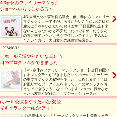
4/3春休みファミリーマジック
ショーへいらっしゃる方へ
›
4/3 大田文化の森運営協議会主催、春休みファミリー
マジックショーですが、ありがたいことに250名様満
席のご予約をいただいております 平日昼間で誰も来
ないんじゃないかと不安だったのですが、たくさん
の方に来ていただけそうで嬉しいです！ お申込みい
ただいた方は、大田文化の森運営協議会...
2024/03/18
（ホール公演やりたいな⑨）当
日のプログラムができました
›
【4/3 春休みファミリーマジックショー】当日お配り
するプログラムができました✨ ショーのストーリー
の中でマジックの秘密を少しだけ伝授します！当日
お配りするプログラムを使って、そのマジックをお
うちでできるようになっています ショーに行かなか
ったお友達や家族に、「マジックショー見た...
(ホール公演をやりたいな⑧)登
場キャラクター紹介:アリス
【4/3春休みファミリーマジックショー】登場キャラ