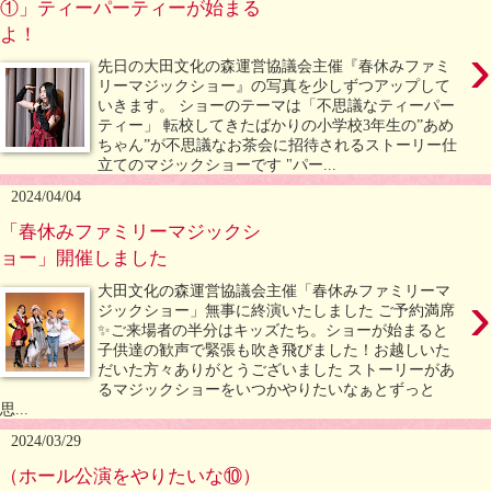
①」ティーパーティーが始まる
よ！
›
先日の大田文化の森運営協議会主催『春休みファミ
リーマジックショー』の写真を少しずつアップして
いきます。 ショーのテーマは「不思議なティーパー
ティー」 転校してきたばかりの小学校3年生の”あめ
ちゃん”が不思議なお茶会に招待されるストーリー仕
立てのマジックショーです "パー...
2024/04/04
「春休みファミリーマジックシ
ョー」開催しました
›
大田文化の森運営協議会主催「春休みファミリーマ
ジックショー」無事に終演いたしました ご予約満席
✨ご来場者の半分はキッズたち。ショーが始まると
子供達の歓声で緊張も吹き飛びました！お越しいた
だいた方々ありがとうございました ストーリーがあ
るマジックショーをいつかやりたいなぁとずっと
思...
2024/03/29
（ホール公演をやりたいな⑩）