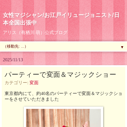
女性マジシャン/お江戸イリュージョニスト/日
本全国出張中
アリス（有栖川 萌）公式ブログ
▼
2025/11/13
パーティーで変面＆マジックショー
カテゴリー:
変面
東京都内にて、約40名のパーティーで変面＆マジックショ
ーをさせていただきました