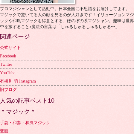
プロマジシャンとして活動中。日本全国に不思議をお届けしてます。
マジックで驚いてる人の顔を見るのが大好きです！イリュージョンマジ
ックや和風マジックを得意とする、ほのぼの系マジシャン。趣味は世界
中を旅すること♪魔法の言葉は「しゅるしゅるしゅるしゅる〜」
関連ページ
公式サイト
Facebook
Twitter
YouTube
有栖川 萌 Instagram
旧ブログ
人気の記事ベスト10
＊マジック＊
手妻・和妻・和風マジック
変面