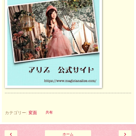
カテゴリー:
変面
共有
‹
›
ホーム