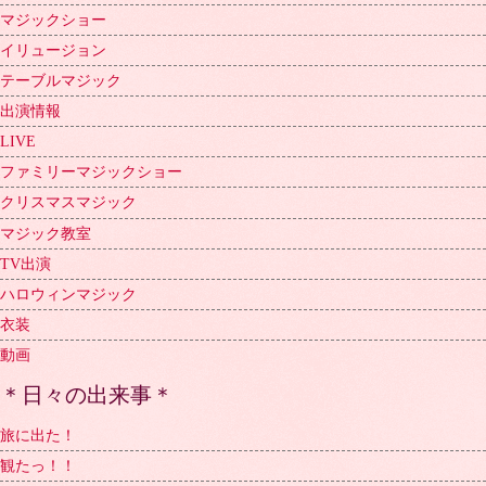
マジックショー
イリュージョン
テーブルマジック
出演情報
LIVE
ファミリーマジックショー
クリスマスマジック
マジック教室
TV出演
ハロウィンマジック
衣装
動画
＊日々の出来事＊
旅に出た！
観たっ！！