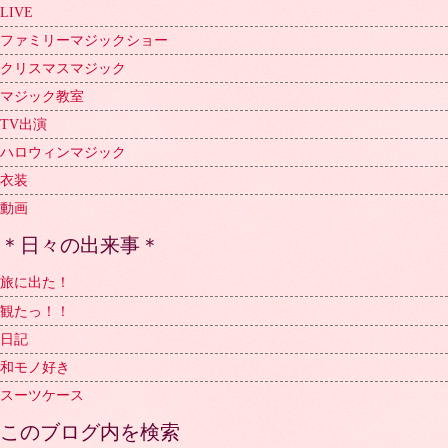
LIVE
ファミリーマジックショー
クリスマスマジック
マジック教室
TV出演
ハロウィンマジック
衣装
動画
＊日々の出来事＊
旅に出た！
観たっ！！
日記
和モノ好き
スーツケース
このブログ内を検索