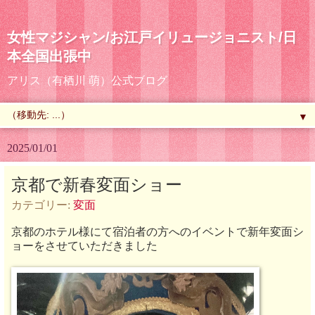
女性マジシャン/お江戸イリュージョニスト/日
本全国出張中
アリス（有栖川 萌）公式ブログ
▼
2025/01/01
京都で新春変面ショー
カテゴリー:
変面
京都のホテル様にて宿泊者の方へのイベントで新年変面シ
ョーをさせていただきました