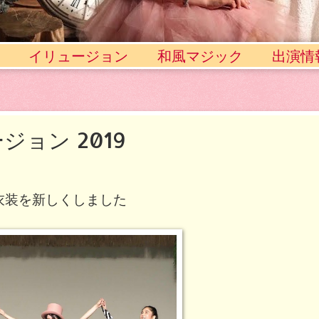
イリュージョン
和風マジック
出演情
ョン 2019
衣装を新しくしました