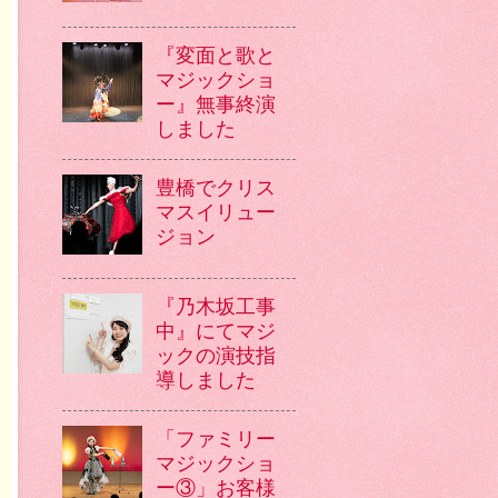
『変面と歌と
マジックショ
ー』無事終演
しました
豊橋でクリス
マスイリュー
ジョン
『乃木坂工事
中』にてマジ
ックの演技指
導しました
「ファミリー
マジックショ
ー③」お客様