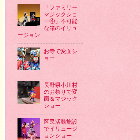
「ファミリー
マジックショ
ー④」不可能
な箱のイリュ
ージョン
お寺で変面シ
ョー
長野県小川村
のお祭りで変
面＆マジック
ショー
区民活動施設
でイリュージ
ョンショー