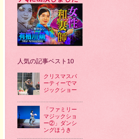
人気の記事ベスト10
クリスマスパ
ーティーでマ
ジックショー
「ファミリー
マジックショ
ー②」ダンシ
ングほうき