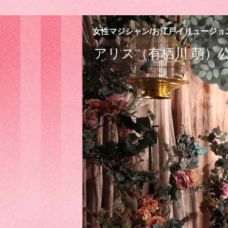
女性マジシャン/お江戸イリュージョ
アリス（有栖川 萌）